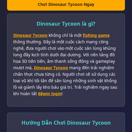
Chơi Dinosaur Tycoon Ngay
Dinosaur Tycoon là gì?
Dinosaur Tycoon
không chỉ là một
fishing game
thông thường. Đây là một cuộc cách mạng công
nghệ, đưa người chơi vào một cuộc săn lùng khủng
long đầy kịch tính dưới đại dương. Với nền tảng đồ
họa 3D tiên tiến, âm thanh sống động và gameplay
mượt mà,
Dinosaur Tycoon
mang đến trải nghiệm
chân thực chưa từng có. Người chơi sẽ sử dụng các
loại vũ khí tối tân để săn lùng những sinh vật khổng
lồ và giành lấy kho báu giá trị. Trải nghiệm ngay sau
khi hoàn tất
68win login
!
Hướng Dẫn Chơi Dinosaur Tycoon