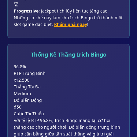
🏆
Progressive:
Jackpot tích lũy liên tục tăng cao
Những cơ chế này làm cho Irich Bingo trở thành một
slot game đặc biệt.
Khám phá ngay
!
Thống Kê Thắng Irich Bingo
96.8%
RTP Trung Bình
x12,500
Thắng Tối Đa
Medium
Độ Biến Động
₫50
Cược Tối Thiểu
Với tỷ lệ RTP 96.8%, Irich Bingo mang lại cơ hội
thắng cao cho người chơi. Độ biến động trung bình
giúp cân bằng giữa tần suất thắng và giá trị giải