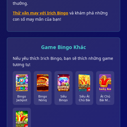
thưởng.
Thử vận may với Irich Bingo
và khám phá những
con số may mắn của bạn!
Game Bingo Khác
Nếu yêu thích Irich Bingo, bạn sẽ thích những game
tương tự:
Bingo
Bingo
Siêu
Siêu Át
Át Chủ
Jackpot
Nóng
Bingo
Chủ Bài
Bài May
Mắn