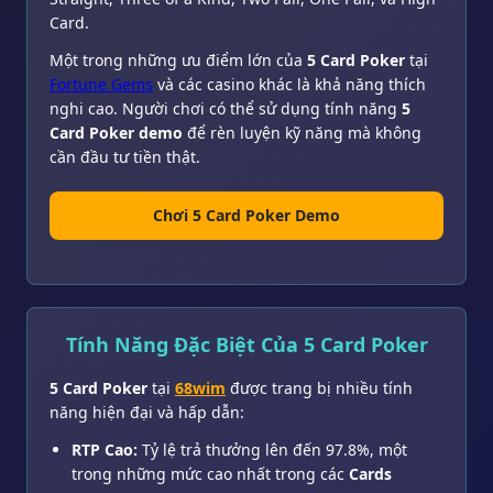
Card.
Một trong những ưu điểm lớn của
5 Card Poker
tại
Fortune Gems
và các casino khác là khả năng thích
nghi cao. Người chơi có thể sử dụng tính năng
5
Card Poker demo
để rèn luyện kỹ năng mà không
cần đầu tư tiền thật.
Chơi 5 Card Poker Demo
Tính Năng Đặc Biệt Của 5 Card Poker
5 Card Poker
tại
68wim
được trang bị nhiều tính
năng hiện đại và hấp dẫn:
RTP Cao:
Tỷ lệ trả thưởng lên đến 97.8%, một
trong những mức cao nhất trong các
Cards