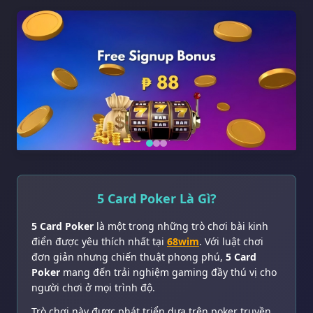
5 Card Poker Là Gì?
5 Card Poker
là một trong những trò chơi bài kinh
điển được yêu thích nhất tại
68wim
. Với luật chơi
đơn giản nhưng chiến thuật phong phú,
5 Card
Poker
mang đến trải nghiệm gaming đầy thú vị cho
người chơi ở mọi trình độ.
Trò chơi này được phát triển dựa trên poker truyền