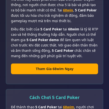
thống, nơi người chơi được chia 5 lá bài và phải tạo
ra bộ bài mạnh nhất có thể. Tại
68win
,
5 Card Poker
được tối ưu hóa cho trải nghiệm di động, đảm bảo
gameplay mượt mà trên mọi thiết bị.
Điều đặc biệt của
5 Card Poker
tại
68wim
là tỷ lệ RTP
cao và hệ thống thưởng hấp dẫn. Người chơi có thể
tham gia
5 Card Poker demo
để làm quen với luật
chơi trước khi đặt cược thật. Với giao diện thân thiện
và âm thanh sống động,
5 Card Poker
chắc chắn sẽ
mang đến những giờ phút giải trí tuyệt vời.
Tham Gia 68wim Ngay
Cách Chơi 5 Card Poker
Để thành thạo
5 Card Poker
tại
68wim
, người chơi