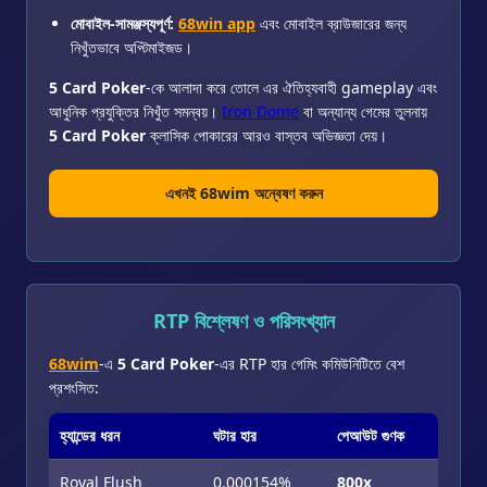
মোবাইল-সামঞ্জস্যপূর্ণ:
68win app
এবং মোবাইল ব্রাউজারের জন্য
নিখুঁতভাবে অপ্টিমাইজড।
5 Card Poker
-কে আলাদা করে তোলে এর ঐতিহ্যবাহী gameplay এবং
আধুনিক প্রযুক্তির নিখুঁত সমন্বয়।
Iron Dome
বা অন্যান্য গেমের তুলনায়
5 Card Poker
ক্লাসিক পোকারের আরও বাস্তব অভিজ্ঞতা দেয়।
এখনই 68wim অন্বেষণ করুন
RTP বিশ্লেষণ ও পরিসংখ্যান
68wim
-এ
5 Card Poker
-এর RTP হার গেমিং কমিউনিটিতে বেশ
প্রশংসিত:
হ্যান্ডের ধরন
ঘটার হার
পেআউট গুণক
Royal Flush
0.000154%
800x