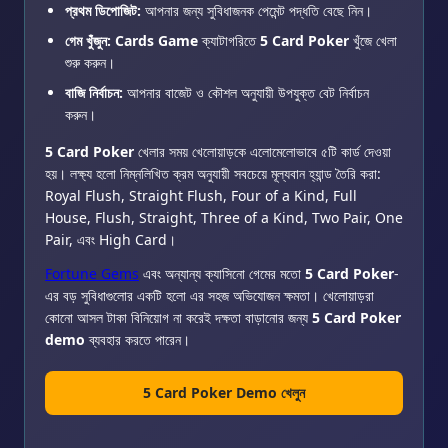
প্রথম ডিপোজিট:
আপনার জন্য সুবিধাজনক পেমেন্ট পদ্ধতি বেছে নিন।
গেম খুঁজুন:
Cards Game
ক্যাটাগরিতে
5 Card Poker
খুঁজে খেলা
শুরু করুন।
বাজি নির্বাচন:
আপনার বাজেট ও কৌশল অনুযায়ী উপযুক্ত বেট নির্বাচন
করুন।
5 Card Poker
খেলার সময় খেলোয়াড়কে এলোমেলোভাবে ৫টি কার্ড দেওয়া
হয়। লক্ষ্য হলো নিম্নলিখিত ক্রম অনুযায়ী সবচেয়ে মূল্যবান হ্যান্ড তৈরি করা:
Royal Flush, Straight Flush, Four of a Kind, Full
House, Flush, Straight, Three of a Kind, Two Pair, One
Pair, এবং High Card।
Fortune Gems
এবং অন্যান্য ক্যাসিনো গেমের মতো
5 Card Poker
-
এর বড় সুবিধাগুলোর একটি হলো এর সহজ অভিযোজন ক্ষমতা। খেলোয়াড়রা
কোনো আসল টাকা বিনিয়োগ না করেই দক্ষতা বাড়ানোর জন্য
5 Card Poker
demo
ব্যবহার করতে পারেন।
5 Card Poker Demo খেলুন