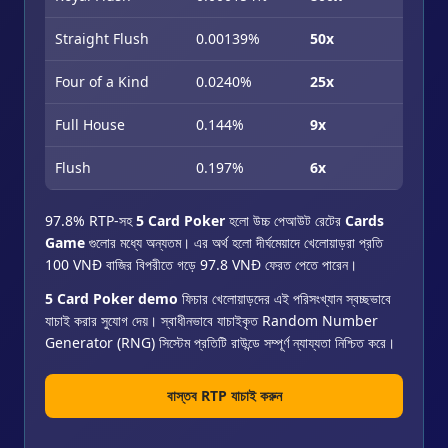
Straight Flush
0.00139%
50x
Four of a Kind
0.0240%
25x
Full House
0.144%
9x
Flush
0.197%
6x
97.8% RTP-সহ
5 Card Poker
হলো উচ্চ পেআউট রেটের
Cards
Game
গুলোর মধ্যে অন্যতম। এর অর্থ হলো দীর্ঘমেয়াদে খেলোয়াড়রা প্রতি
100 VNĐ বাজির বিপরীতে গড়ে 97.8 VNĐ ফেরত পেতে পারেন।
5 Card Poker demo
ফিচার খেলোয়াড়দের এই পরিসংখ্যান স্বচ্ছভাবে
যাচাই করার সুযোগ দেয়। স্বাধীনভাবে যাচাইকৃত Random Number
Generator (RNG) সিস্টেম প্রতিটি রাউন্ডে সম্পূর্ণ ন্যায্যতা নিশ্চিত করে।
বাস্তব RTP যাচাই করুন