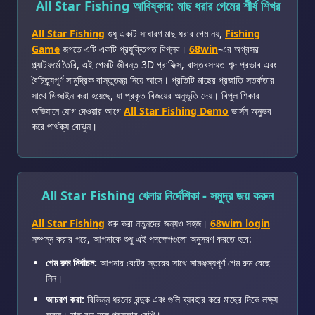
All Star Fishing আবিষ্কার: মাছ ধরার গেমের শীর্ষ শিখর
All Star Fishing
শুধু একটি সাধারণ মাছ ধরার গেম নয়,
Fishing
Game
জগতে এটি একটি প্রযুক্তিগত বিপ্লব।
68win
-এর অগ্রসর
প্ল্যাটফর্মে তৈরি, এই গেমটি জীবন্ত 3D গ্রাফিক্স, বাস্তবসম্মত শব্দ প্রভাব এবং
বৈচিত্র্যপূর্ণ সামুদ্রিক বাস্তুতন্ত্র নিয়ে আসে। প্রতিটি মাছের প্রজাতি সতর্কতার
সাথে ডিজাইন করা হয়েছে, যা প্রকৃত বিজয়ের অনুভূতি দেয়। বিপুল শিকার
অভিযানে যোগ দেওয়ার আগে
All Star Fishing Demo
ভার্সন অনুভব
করে পার্থক্য বোঝুন।
All Star Fishing খেলার নির্দেশিকা - সমুদ্র জয় করুন
All Star Fishing
শুরু করা নতুনদের জন্যও সহজ।
68wim login
সম্পন্ন করার পরে, আপনাকে শুধু এই পদক্ষেপগুলো অনুসরণ করতে হবে:
গেম রুম নির্বাচন:
আপনার বেটের স্তরের সাথে সামঞ্জস্যপূর্ণ গেম রুম বেছে
নিন।
আচরণ করা:
বিভিন্ন ধরনের বন্দুক এবং গুলি ব্যবহার করে মাছের দিকে লক্ষ্য
করুন। মাছ বড় হলে পুরস্কার বেশি।