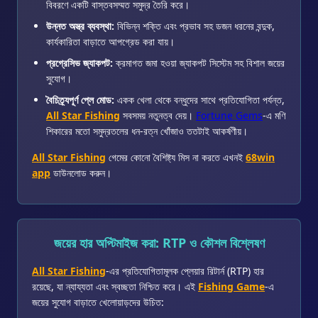
বিবরণে একটি বাস্তবসম্মত সমুদ্র তৈরি করে।
উন্নত অস্ত্র ব্যবস্থা:
বিভিন্ন শক্তি এবং প্রভাব সহ ডজন ধরনের বন্দুক,
কার্যকারিতা বাড়াতে আপগ্রেড করা যায়।
প্রগ্রেসিভ জ্যাকপট:
ক্রমাগত জমা হওয়া জ্যাকপট সিস্টেম সহ বিশাল জয়ের
সুযোগ।
বৈচিত্র্যপূর্ণ প্লে মোড:
একক খেলা থেকে বন্ধুদের সাথে প্রতিযোগিতা পর্যন্ত,
All Star Fishing
সবসময় নতুনত্ব দেয়।
Fortune Gems
-এ মণি
শিকারের মতো সমুদ্রতলের ধন-রত্ন খোঁজাও ততটাই আকর্ষণীয়।
All Star Fishing
গেমের কোনো বৈশিষ্ট্য মিস না করতে এখনই
68win
app
ডাউনলোড করুন।
জয়ের হার অপ্টিমাইজ করা: RTP ও কৌশল বিশ্লেষণ
All Star Fishing
-এর প্রতিযোগিতামূলক প্লেয়ার রিটার্ন (RTP) হার
রয়েছে, যা ন্যায্যতা এবং স্বচ্ছতা নিশ্চিত করে। এই
Fishing Game
-এ
জয়ের সুযোগ বাড়াতে খেলোয়াড়দের উচিত: