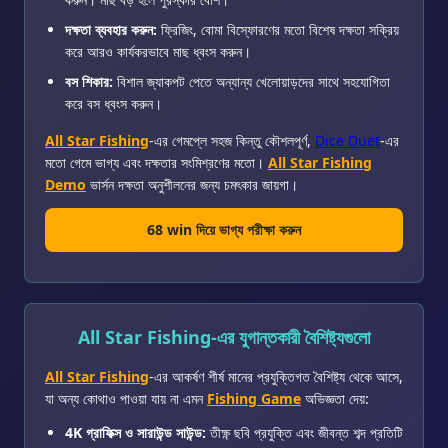
দক্ষতা ব্যবহার করুন:
ফ্রিজিং, বোমা বিস্ফোরণের মতো বিশেষ দক্ষতা সক্রিয়
করে আরও কার্যকরভাবে মাছ ধ্বংস করুন।
বস শিকার:
বিশাল জ্যাকপট পেতে অন্যান্য খেলোয়াড়দের সাথে সহযোগিতা
করে বস ধ্বংস করুন।
All Star Fishing
-এর গেমপ্লে সহজ কিন্তু কৌশলপূর্ণ,
Dice Duet
-এর
মতো গেমে ভাগ্য এবং দক্ষতার সংমিশ্রণের মতো।
All Star Fishing
Demo
ভার্সন দক্ষতা অনুশীলনের জন্য চমৎকার জায়গা।
68 win দিয়ে ভাগ্য পরীক্ষা করুন
All Star Fishing-এর যুগান্তকারী বৈশিষ্ট্যগুলো
All Star Fishing
-এর আকর্ষণ শীর্ষ মানের প্রযুক্তিগত বৈশিষ্ট্য থেকে আসে,
যা অন্য কোথাও পাওয়া যায় না এমন
Fishing Game
অভিজ্ঞতা দেয়:
4K গ্রাফিক্স ও সারাউন্ড সাউন্ড:
তীক্ষ্ণ ছবি প্রযুক্তি এবং জীবন্ত শব্দ প্রতিটি