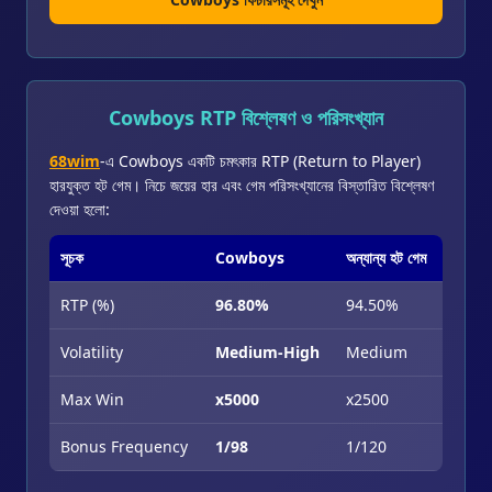
Cowboys RTP বিশ্লেষণ ও পরিসংখ্যান
68wim
-এ Cowboys একটি চমৎকার RTP (Return to Player)
হারযুক্ত হট গেম। নিচে জয়ের হার এবং গেম পরিসংখ্যানের বিস্তারিত বিশ্লেষণ
দেওয়া হলো:
সূচক
Cowboys
অন্যান্য হট গেম
RTP (%)
96.80%
94.50%
Volatility
Medium-High
Medium
Max Win
x5000
x2500
Bonus Frequency
1/98
1/120