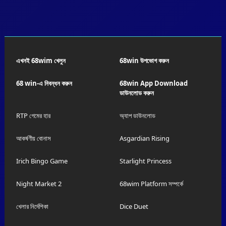
এখনই 68wim খেলুন
68win উপভোগ করুন
68 win-এ নিবন্ধন করুন
68win App Download
ডাউনলোড করুন
RTP গেমের হার
অ্যাপ ডাউনলোড
আকর্ষণীয় বোনাস
Asgardian Rising
Irich Bingo Game
Starlight Princess
Night Market 2
68wim Platform সম্পর্কে
খেলার নির্দেশিকা
Dice Duet