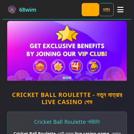
68wim
রেজিস্টার
লগইন
CRICKET BALL ROULETTE - নতুন মাত্রার
LIVE CASINO গেম
Cricket Ball Roulette পরিচিতি
Cricket Ball Roulette
একটি অনন্য
live casino game
, যেখানে