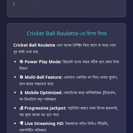
!
Cricket Ball Roulette-এর বিশেষ ফিচার
Cricket Ball Roulette
এমন অনেক বৈশিষ্ট্য নিয়ে আসে যা অন্য গেমে
খুব কমই দেখা যায়:
🎯 Power Play Mode:
ক্রিকেট বলের নম্বর সঠিক হলে জেতা টাকা
দ্বিগুণ
🔄 Multi-Ball Feature:
একসাথে একাধিক বল দিয়ে খেলার সুযোগ,
ফলে জয়ের সম্ভাবনা বাড়ে
📱 Mobile Optimized:
মোবাইলের জন্য অপ্টিমাইজড ইন্টারফেস,
সব ডিভাইসে মসৃণ অভিজ্ঞতা
💰 Progressive Jackpot:
প্রতিদিন জমতে থাকা বিশেষ জ্যাকপট,
যার মূল্য অনেক বড় হতে পারে
🎥 Live Streaming HD:
উচ্চমানের লাইভ ভিডিও স্ট্রিমিং,
ল্যাগবিহীন অভিজ্ঞতা