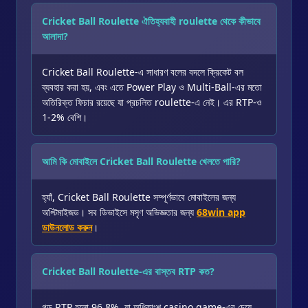
Cricket Ball Roulette ঐতিহ্যবাহী roulette থেকে কীভাবে
আলাদা?
Cricket Ball Roulette-এ সাধারণ বলের বদলে ক্রিকেট বল
ব্যবহার করা হয়, এবং এতে Power Play ও Multi-Ball-এর মতো
অতিরিক্ত ফিচার রয়েছে যা প্রচলিত roulette-এ নেই। এর RTP-ও
1-2% বেশি।
আমি কি মোবাইলে Cricket Ball Roulette খেলতে পারি?
হ্যাঁ, Cricket Ball Roulette সম্পূর্ণভাবে মোবাইলের জন্য
অপ্টিমাইজড। সব ডিভাইসে মসৃণ অভিজ্ঞতার জন্য
68win app
ডাউনলোড করুন
।
Cricket Ball Roulette-এর বাস্তব RTP কত?
গড় RTP হলো 96.8%, যা অধিকাংশ casino game-এর চেয়ে