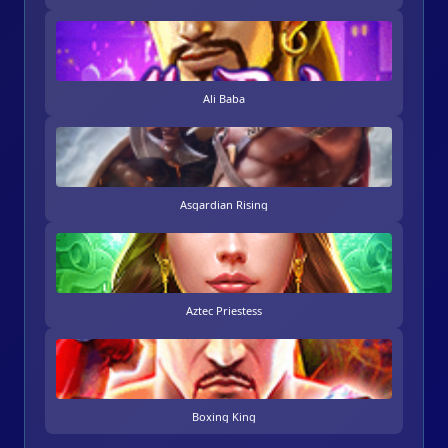
Ali Baba
Asgardian Rising
Aztec Priestess
Boxing King