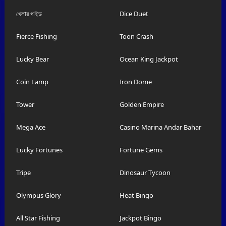
খেলার গাইড
Dice Duet
Fierce Fishing
Toon Crash
Lucky Bear
Ocean King Jackpot
Coin Lamp
Iron Dome
Tower
Golden Empire
Mega Ace
Casino Marina Andar Bahar
Lucky Fortunes
Fortune Gems
Tripe
Dinosaur Tycoon
Olympus Glory
Heat Bingo
All Star Fishing
Jackpot Bingo