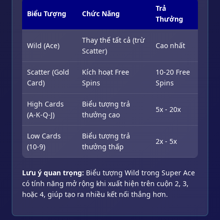
Trả
Biểu Tượng
Chức Năng
Thưởng
Thay thế tất cả (trừ
Wild (Ace)
Cao nhất
Scatter)
Scatter (Gold
Kích hoạt Free
10-20 Free
Card)
Spins
Spins
High Cards
Biểu tượng trả
5x - 20x
(A-K-Q-J)
thưởng cao
Low Cards
Biểu tượng trả
2x - 5x
(10-9)
thưởng thấp
Lưu ý quan trọng:
Biểu tượng Wild trong Super Ace
có tính năng mở rộng khi xuất hiện trên cuộn 2, 3,
hoặc 4, giúp tạo ra nhiều kết nối thắng hơn.