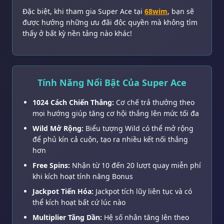
Đặc biệt, khi tham gia Super Ace tại
68wim
, bạn sẽ
được hưởng những ưu đãi độc quyền mà không tìm
thấy ở bất kỳ nền tảng nào khác!
Tính Năng Nổi Bật Của Super Ace
1024 Cách Chiến Thắng:
Cơ chế trả thưởng theo
mọi hướng giúp tăng cơ hội thắng lên mức tối đa
Wild Mở Rộng:
Biểu tượng Wild có thể mở rộng
để phủ kín cả cuộn, tạo ra nhiều kết nối thắng
hơn
Free Spins:
Nhận từ 10 đến 20 lượt quay miễn phí
khi kích hoạt tính năng Bonus
Jackpot Tiến Hóa:
Jackpot tích lũy liên tục và có
thể kích hoạt bất cứ lúc nào
Multiplier Tăng Dần:
Hệ số nhân tăng lên theo