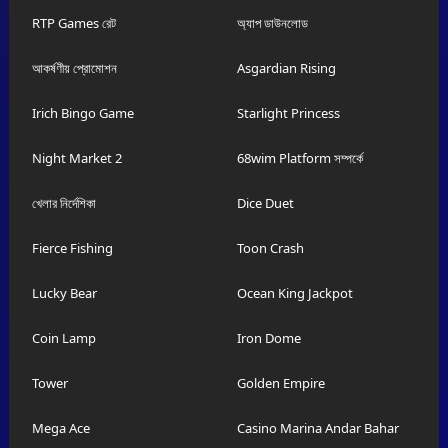
RTP Games রেট
অ্যাপ ডাউনলোড
আকর্ষণীয় প্রোমোশন
Asgardian Rising
Irich Bingo Game
Starlight Princess
Night Market 2
68wim Platform সম্পর্কে
খেলার নির্দেশিকা
Dice Duet
Fierce Fishing
Toon Crash
Lucky Bear
Ocean King Jackpot
Coin Lamp
Iron Dome
Tower
Golden Empire
Mega Ace
Casino Marina Andar Bahar