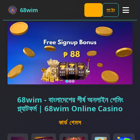
68wim
রেজিস্টার
লগ ইন
68wim - বাংলাদেশের শীর্ষ অনলাইন গেমিং
প্ল্যাটফর্ম | 68wim Online Casino
কার্ড গেমস