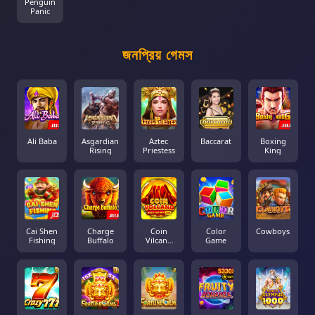
Penguin
Panic
জনপ্রিয় গেমস
Ali Baba
Asgardian
Aztec
Baccarat
Boxing
Rising
Priestess
King
Cai Shen
Charge
Coin
Color
Cowboys
Fishing
Buffalo
Vilcano
Game
Hold and
Win